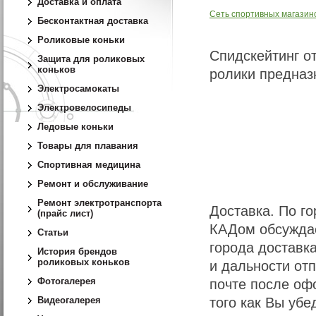
Доставка и оплата
Сеть спортивных магаз
Бесконтактная доставка
Роликовые коньки
Спидскейтинг о
Защита для роликовых
коньков
ролики предназ
Электросамокаты
Электровелосипеды
Ледовые коньки
Товары для плавания
Спортивная медицина
Ремонт и обслуживание
Ремонт электротранспорта
Доставка. По го
(прайс лист)
КАДом обсуждае
Статьи
города доставк
История брендов
роликовых коньков
и дальности от
Фотогалерея
почте после оф
Видеогалерея
того как Вы убе