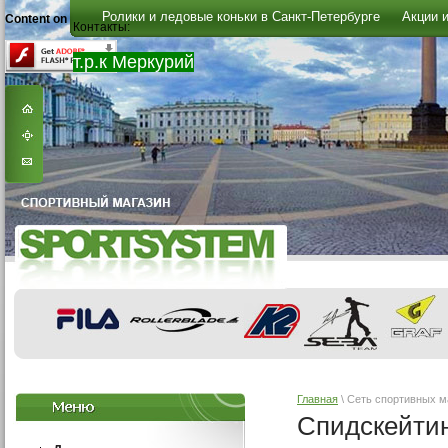
Ролики и ледовые коньки в Санкт-Петербурге
Акции и
Content on this page requires a newer version of Adobe Flash Player.
Контакты:
т.р.к Меркурий
Главная
\ Сеть спортивных
Спидскейти