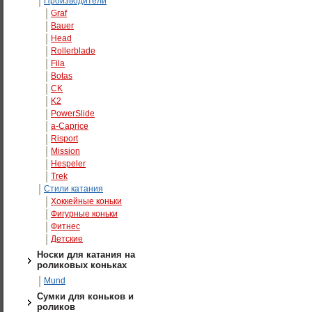
Производители
Graf
Bauer
Head
Rollerblade
Fila
Botas
CK
K2
PowerSlide
а-Caprice
Risport
Mission
Hespeler
Trek
Стили катания
Хоккейные коньки
Фигурные коньки
Фитнес
Детские
Носки для катания на
роликовых коньках
Mund
Сумки для коньков и
роликов