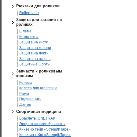
Рюкзаки для роликов
Rollerblade
Защита для катания на
роликах
Шлема
Комплекты
Защита на кисти
Защита на колени
Защита на локти
Защита на голень
Защитные шорты
Запчасти к роликовым
конькам
Колеса
Колеса для агрессива
Рамы
Подшипники
Другое
Спортивная медицина
Браслеты ONETRAK
Энергетические браслеты
Кинезио тейп «StrengthTape»
Кинезио тейп «StrengthTape»